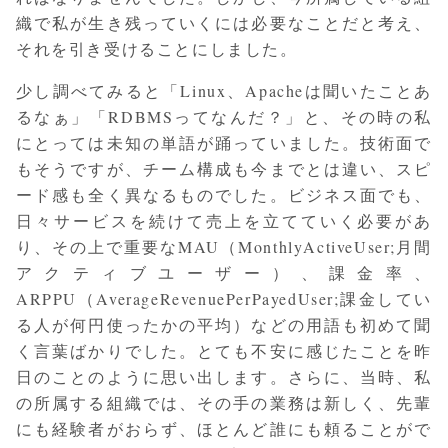
織で私が生き残っていくには必要なことだと考え、
それを引き受けることにしました。
少し調べてみると「Linux、Apacheは聞いたことあ
るなぁ」「RDBMSってなんだ？」と、その時の私
にとっては未知の単語が踊っていました。技術面で
もそうですが、チーム構成も今までとは違い、スピ
ード感も全く異なるものでした。ビジネス面でも、
日々サービスを続けて売上を立てていく必要があ
り、その上で重要なMAU（MonthlyActiveUser;月間
アクティブユーザー）、課金率、
ARPPU（AverageRevenuePerPayedUser;課金してい
る人が何円使ったかの平均）などの用語も初めて聞
く言葉ばかりでした。とても不安に感じたことを昨
日のことのように思い出します。さらに、当時、私
の所属する組織では、その手の業務は新しく、先輩
にも経験者がおらず、ほとんど誰にも頼ることがで